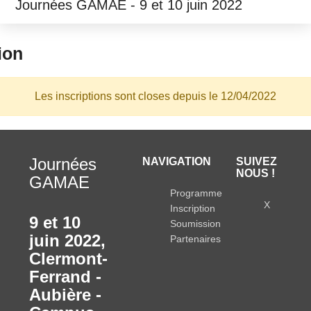
Journées GAMAE - 9 et 10 juin 2022
ion
Les inscriptions sont closes depuis le 12/04/2022
Journées
NAVIGATION
SUIVEZ
NOUS !
GAMAE
Programme
X
Inscription
9 et 10
Soumission
juin 2022
,
Partenaires
Clermont-
Ferrand -
Aubière -